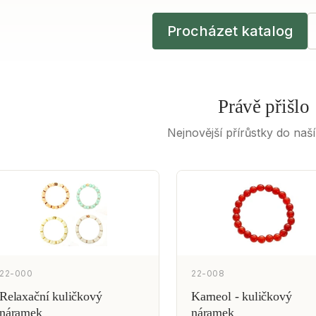
Procházet katalog
Právě přišlo
Nejnovější přírůstky do naš
22-000
22-008
Relaxační kuličkový
Karneol - kuličkový
náramek
náramek