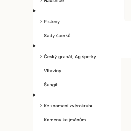
Náušnice
Prsteny
Sady šperků
Český granát, Ag šperky
Vltavíny
Šungit
Ke znamení zvěrokruhu
Kameny ke jménům