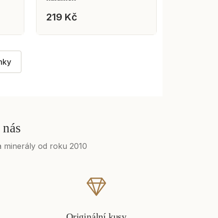
219 Kč
nky
 nás
 minerály od roku 2010
Originální kusy