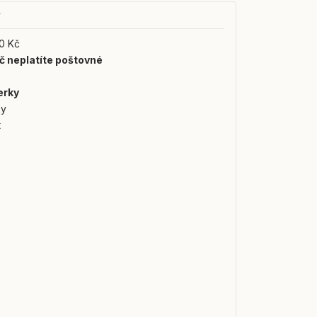
Y
0 Kč
č neplatíte poštovné
erky
ky
t