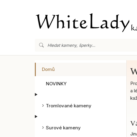
W
Domů
Pro
NOVINKY
a l
kaž
Tromlované kameny
Vá
Surové kameny
Jin