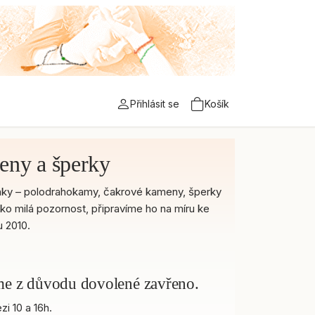
Přihlásit se
Košík
eny a šperky
 účinky – polodrahokamy, čakrové kameny, šperky
ako milá pozornost, připravíme ho na míru ke
 2010.
áme z důvodu dovolené zavřeno.
i 10 a 16h.