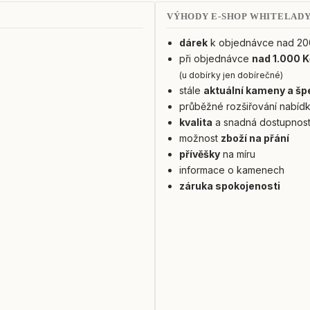
VÝHODY E-SHOP WHITELAD
dárek
k objednávce nad 20
při objednávce
nad 1.000 K
(u dobírky jen dobírečné)
stále
aktuální kameny a šp
průběžné rozšiřování nabíd
kvalita
a snadná dostupnos
možnost
zboží na přání
přívěšky
na míru
informace o kamenech
záruka spokojenosti