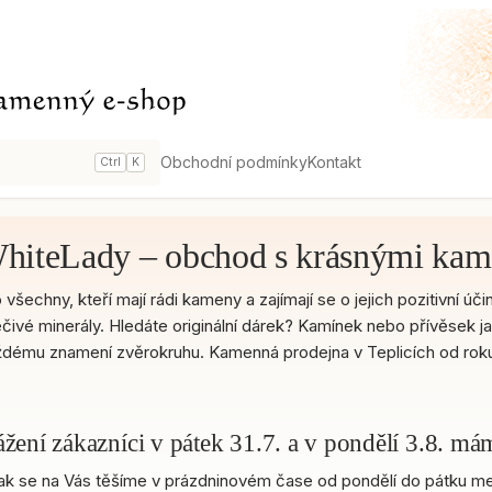
Obchodní podmínky
Kontakt
Ctrl
K
hiteLady – obchod s krásnými kam
 všechny, kteří mají rádi kameny a zajímají se o jejich pozitivní
éčivé minerály. Hledáte originální dárek? Kamínek nebo přívěsek j
dému znamení zvěrokruhu. Kamenná prodejna v Teplicích od roku
žení zákazníci v pátek 31.7. a v pondělí 3.8. m
ak se na Vás těšíme v prázdninovém čase od pondělí do pátku mez