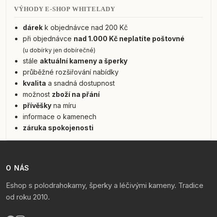
VÝHODY E-SHOP WHITELADY
dárek
k objednávce nad 200 Kč
při objednávce
nad 1.000 Kč neplatíte poštovné
(u dobírky jen dobírečné)
stále
aktuální kameny a šperky
průběžné rozšiřování nabídky
kvalita
a snadná dostupnost
možnost
zboží na přání
přívěšky
na míru
informace o kamenech
záruka spokojenosti
O NÁS
Eshop s polodrahokamy, šperky a léčivými kameny. Tradice
od roku 2010.