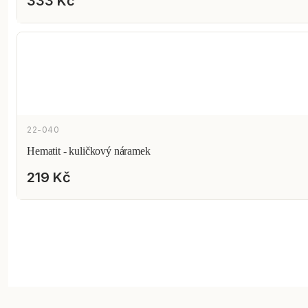
333 Kč
22-040
Hematit - kuličkový náramek
219 Kč